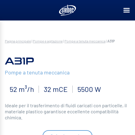
Pagina principale
|
Pompe e agitazione
|
Pompe a tenuta meccanica
|
A31P
A31P
Pompe a tenuta meccanica
52 m³/h
32 mCE
5500 W
Ideale per il trasferimento di fluidi caricati con particelle, il
materiale plastico garantisce eccellente compatibilità
chimica.