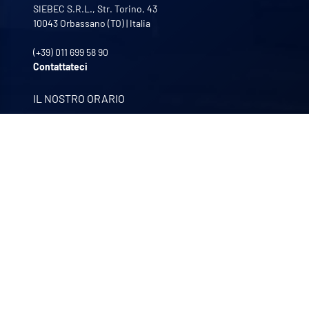
SIEBEC S.R.L., Str. Torino, 43
10043
Orbassano (TO)
|
Italia
(+39) 011 699 58 90
Contattateci
IL NOSTRO ORARIO
Da lunedì a venerdì
8:30 - 12:00 | 13:30 - 17:30
LE NOSTRE AZIENDE
Quali-filtres
Alimenti e bevande e prodotti farmaceutici – Francia
Bohncke
Finitura di superfici – Germania
Sofraper
Aspiratori industriali – Francia