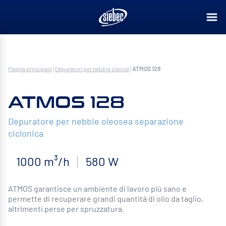
Pagina principale
|
Depuratori per nebbie oleose
|
ATMOS 128
ATMOS 128
Depuratore per nebbie oleosea separazione
ciclonica
1000 m³/h
580 W
ATMOS garantisce un ambiente di lavoro più sano e
permette di recuperare grandi quantità di olio da taglio,
altrimenti perse per spruzzatura.