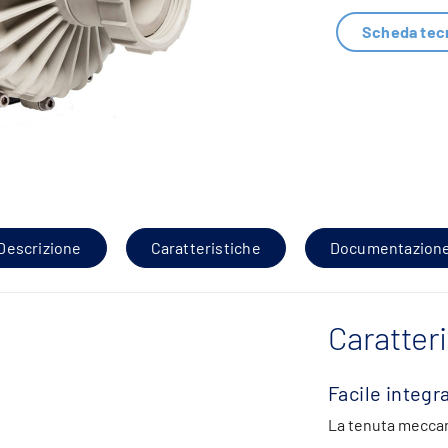
Scheda tec
Descrizione
Caratteristiche
Documentazion
Caratter
Facile integr
La tenuta mecca