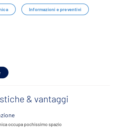
nica
Informazioni e preventivi
e
istiche & vantaggi
azione
nica occupa pochissimo spazio