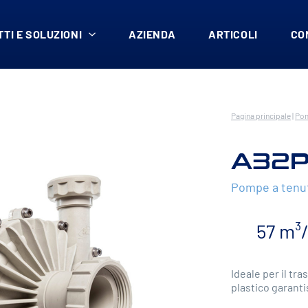
TI E SOLUZIONI
AZIENDA
ARTICOLI
CO
Pagina principale
|
Pom
A32
Pompe a tenu
57 m³
Ideale per il tra
plastico garanti