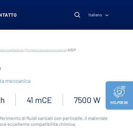
NTATTO
Italiano
pe e agitazione
|
Pompe a tenuta meccanica
|
A32P
P
ta meccanica
/h
41 mCE
7500 W
HELPDESK
sferimento di fluidi caricati con particelle, il materiale
sce eccellente compatibilità chimica.