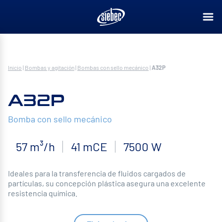
Inicio
|
Bombas y agitación
|
Bombas con sello mecánico
|
A32P
A32P
Bomba con sello mecánico
57 m³/h
41 mCE
7500 W
Ideales para la transferencia de fluidos cargados de
partículas, su concepción plástica asegura una excelente
resistencia química.