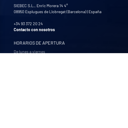
SIEBEC S.L., Enric Morera 14 4°
08950
Esplugues de Llobregat (Barcelona)
|
España
+34 93 372 20 24
Contacto con nosotros
HORARIOS DE APERTURA
De lunes a viernes
8:30 - 12:00 | 13:30 - 17:30
NUESTRAS EMPRESAS
Quali-filtres
Alimentación y bebidas y productos farmacéuticos –
Francia
Bohncke
Acabado de superficies – Alemania
Sofraper