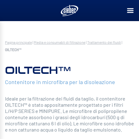
Pagina principale
|
Media e consumabli di filtrazione
|
Trattamento dei fluidi
|
OILTECH™
OILTECH™
Contenitore in microfibra per la disoleazione
Ideale per la filtrazione dei fluidi da taglio, il contenitore
OILTECH™ è stato appositamente progettato per i filtri
L/H/P SERIES e MINIPURE. Le microfibre di polipropilene
contenute assorbono i grassi degli idrocarburi (500 g di
microfibre catturano 6 l di olio). Le microfibre sono idrofobe
e non catturano acqua o liquido da taglio emulsionato.