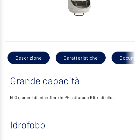
Descrizione
Caratteristiche
Documen
Grande capacità
500 grammi di microfibre in PP catturano 6 litri di olio.
Idrofobo