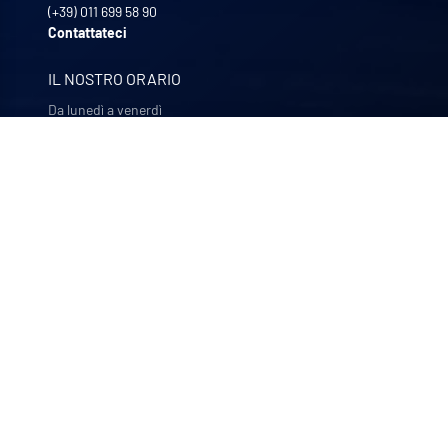
(+39) 011 699 58 90
Contattateci
IL NOSTRO ORARIO
Da lunedì a venerdì
8:30 - 12:00 | 13:30 - 17:30
LE NOSTRE AZIENDE
Quali-filtres
Alimenti e bevande e prodotti farmaceutici – Francia
Bohncke
Finitura di superfici – Germania
Sofraper
Aspiratori industriali – Francia
Polymem
Ultrafiltrazione a membrana – Francia