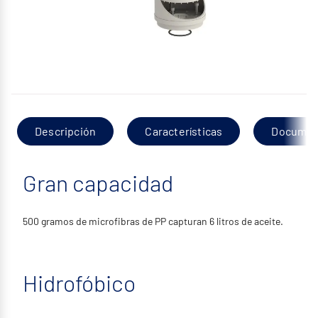
Descripción
Características
Documen
Gran capacidad
500 gramos de microfibras de PP capturan 6 litros de aceite.
Hidrofóbico