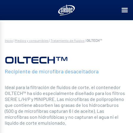
Inicio
|
Medios y consumibles
|
Tratamiento de fluidos
|
OILTECH™
OILTECH™
Recipiente de microfibra desaceitadora
Ideal para la filtración de fluidos de corte, el contenedor
OILTECH™ ha sido especialmente diseñado para los filtros
SERIE L/H/P y MINIPURE. Las microfibras de polipropileno
que contiene absorben las grasas de los hidrocarburos
(500 g de microfibras capturan 6 l de aceite). Las
microfibras son hidrofóbicas y no capturan el agua ni el
líquido de corte emulsionado.