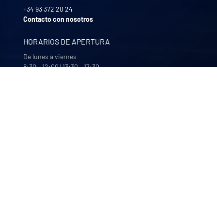
+34 93 372 20 24
Contacto con nosotros
HORARIOS DE APERTURA
De lunes a viernes
8:30 - 12:00 | 13:30 - 17:30
NUESTRAS EMPRESAS
Quali-filtres
Alimentación y bebidas y productos farmacéuticos –
Francia
Bohncke
Acabado de superficies – Alemania
Sofraper
Aspiradores industriales – Francia
Polymem
Ultrafiltración por membrana – Francia