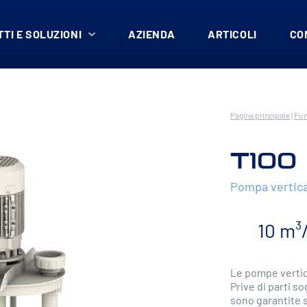
TI E SOLUZIONI
AZIENDA
ARTICOLI
CO
Pagina principale
|
Pom
T100
Pompa vertica
10 m³
Le pompe vertical
Prive di parti s
sono garantite s