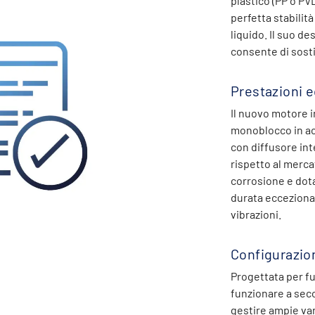
plastico (PP o PV
perfetta stabilità
liquido. Il suo de
consente di sost
Prestazioni e
Il nuovo motore i
monoblocco in acc
con diffusore int
rispetto al merca
corrosione e dot
durata ecceziona
vibrazioni.
Configurazi
Progettata per f
funzionare a secc
gestire ampie vari