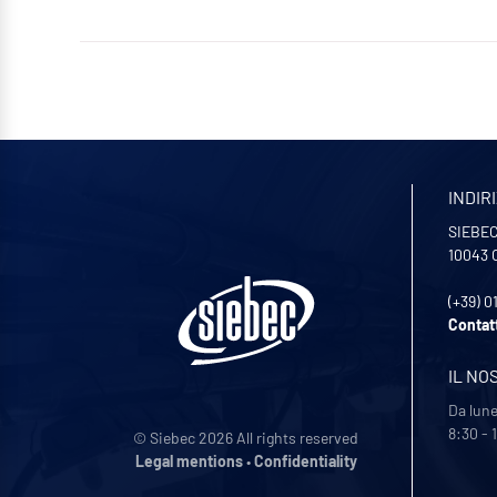
INDIR
SIEBEC 
10043
(+39) 0
Contat
IL NO
Da lune
8:30 - 
© Siebec 2026 All rights reserved
Legal mentions
•
Confidentiality