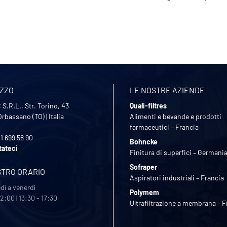
IZZO
LE NOSTRE AZIENDE
S.R.L., Str. Torino, 43
Quali-filtres
Orbassano (TO)
|
Italia
Alimenti e bevande e prodotti
farmaceutici – Francia
11 699 58 90
Bohncke
tateci
Finitura di superfici – Germani
Sofraper
STRO ORARIO
Aspiratori industriali – Francia
dì a venerdì
Polymem
12:00 | 13:30 - 17:30
Ultrafiltrazione a membrana – F