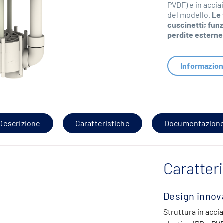
PVDF) e in accia
del modello.
Le 
cuscinetti; fun
perdite esterne
Informazion
Descrizione
Caratteristiche
Documentazion
Caratter
Design innov
Struttura in acci