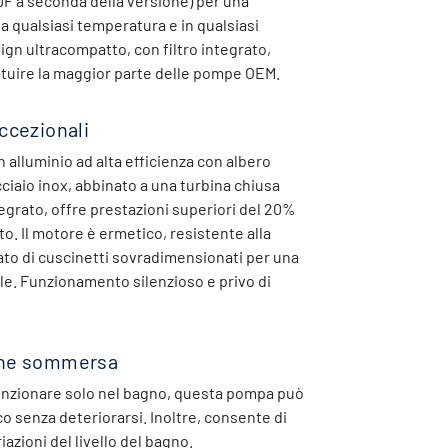
DF a seconda della versione) per una
 a qualsiasi temperatura e in qualsiasi
sign ultracompatto, con filtro integrato,
ituire la maggior parte delle pompe OEM.
ccezionali
n alluminio ad alta efficienza con albero
iaio inox, abbinato a una turbina chiusa
egrato, offre prestazioni superiori del 20%
to. Il motore è ermetico, resistente alla
ato di cuscinetti sovradimensionati per una
le. Funzionamento silenzioso e privo di
one sommersa
unzionare solo nel bagno, questa pompa può
o senza deteriorarsi. Inoltre, consente di
azioni del livello del bagno.