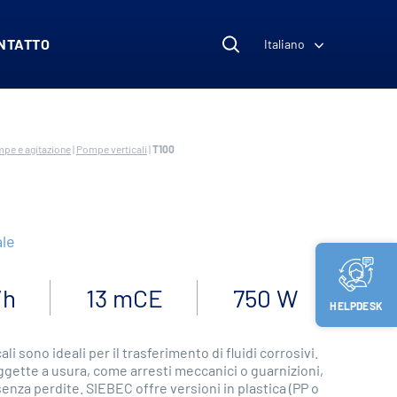
NTATTO
Italiano
pe e agitazione
|
Pompe verticali
|
T100
le
/h
13 mCE
750 W
HELPDESK
i sono ideali per il trasferimento di fluidi corrosivi.
oggette a usura, come arresti meccanici o guarnizioni,
enza perdite. SIEBEC offre versioni in plastica (PP o