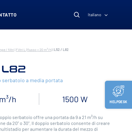
NTATTO
Italiano
pe / filtri
|
Filtri L (flusso < 20 m³/h)
|
L52 / L82
 L82
o serbatoio a media portata
 m³/h
1500 W
HELPDESK
doppio serbatoio offre una portata da 9 a 21 m³/h su
ione da 20" o 30". Il doppio serbatoio consente di creare
multistadio per aumentare la durata del mezzo di