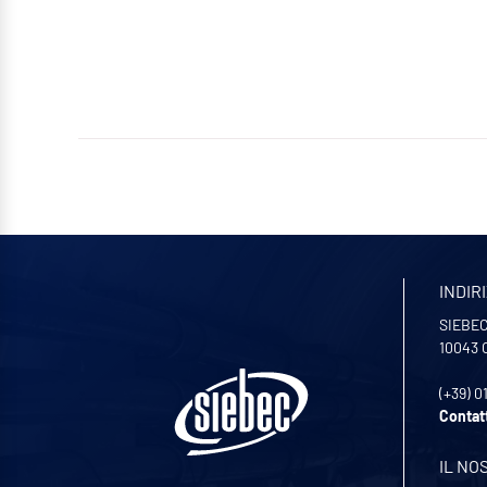
INDIR
SIEBEC 
10043
(+39) 0
Contat
IL NO