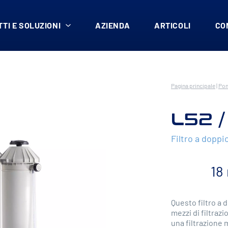
TI E SOLUZIONI
AZIENDA
ARTICOLI
CO
Pagina principale
|
Pom
L52 /
Filtro a doppi
18
Questo filtro a 
mezzi di filtraz
una filtrazione 