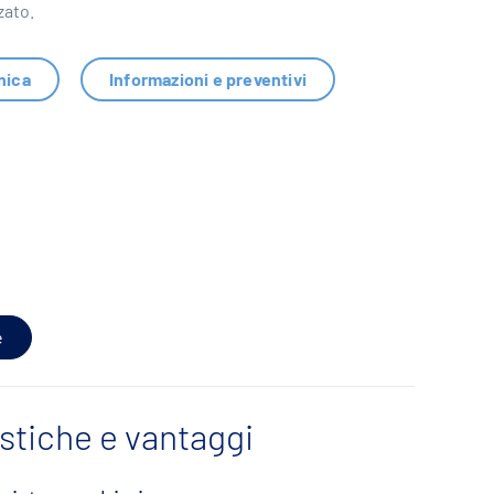
zato.
nica
Informazioni e preventivi
e
istiche e vantaggi