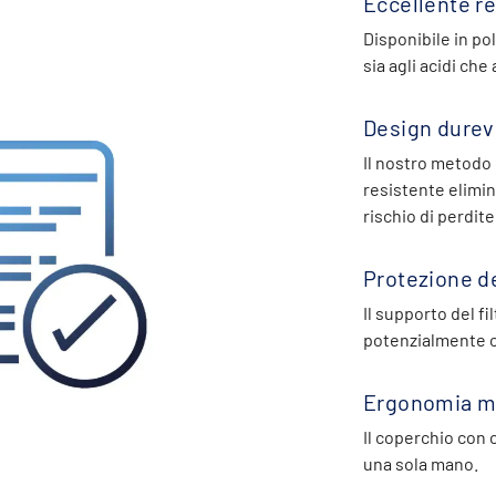
Eccellente r
Disponibile in po
sia agli acidi che 
Design durev
Il nostro metodo
resistente elimin
rischio di perdite
Protezione d
Il supporto del fi
potenzialmente c
Ergonomia mi
Il coperchio con 
una sola mano.