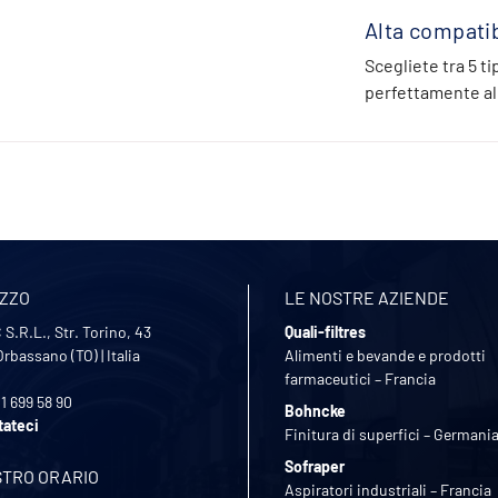
Alta compatibi
Scegliete tra 5 tip
perfettamente al
IZZO
LE NOSTRE AZIENDE
S.R.L., Str. Torino, 43
Quali-filtres
Orbassano (TO)
|
Italia
Alimenti e bevande e prodotti
farmaceutici – Francia
11 699 58 90
Bohncke
tateci
Finitura di superfici – Germani
Sofraper
STRO ORARIO
Aspiratori industriali – Francia