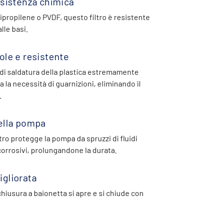
esistenza chimica
lipropilene o PVDF, questo filtro è resistente
alle basi.
ole e resistente
 di saldatura della plastica estremamente
a la necessità di guarnizioni, eliminando il
.
ella pompa
ltro protegge la pompa da spruzzi di fluidi
orrosivi, prolungandone la durata.
gliorata
chiusura a baionetta si apre e si chiude con