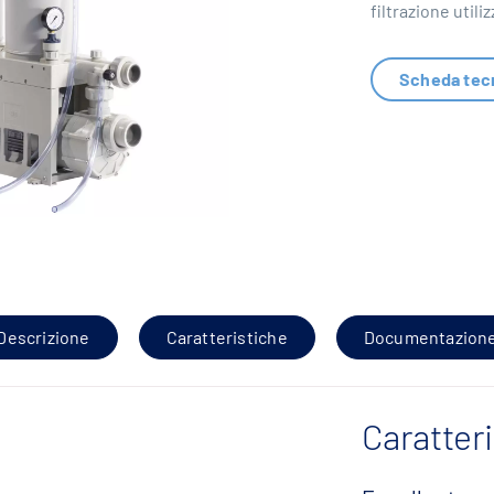
filtrazione utiliz
Scheda tec
Descrizione
Caratteristiche
Documentazion
Caratter