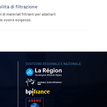
lità di filtrazione
i di materiali filtranti per adattarli
le vostre esigenze.
SOSTEGNO REGIONALE E NAZIONALE
a