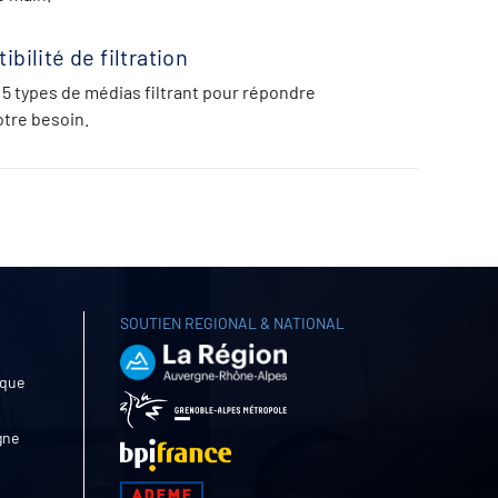
bilité de filtration
 5 types de médias filtrant pour répondre
otre besoin.
SOUTIEN REGIONAL & NATIONAL
ique
gne