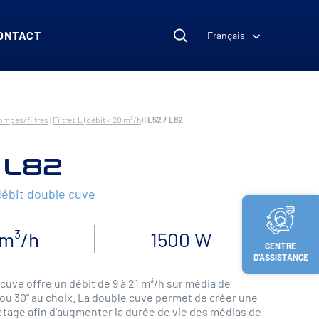
ONTACT
Français
mpes/filtres
|
Filtres L (débit < 20 m³/h)
|
L52 / L82
 L82
débit double cuve
 m³/h
1500 W
CENTRE
D’ASSISTANCE
 cuve offre un débit de 9 à 21 m³/h sur média de
" ou 30" au choix. La double cuve permet de créer une
-étage afin d'augmenter la durée de vie des médias de