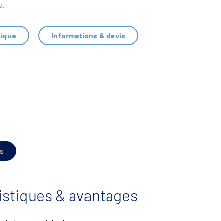
s.
nique
Informations & devis
s
istiques & avantages