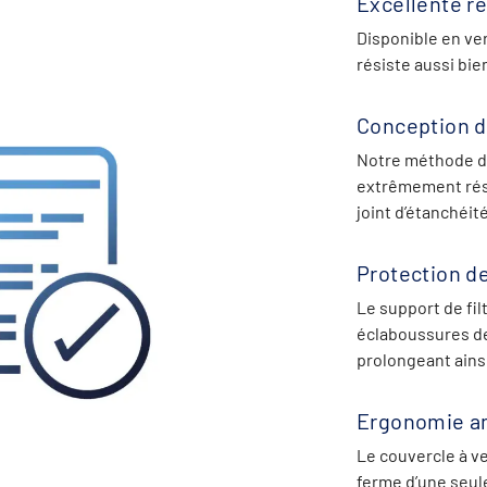
Excellente r
Disponible en ver
résiste aussi bie
Conception d
Notre méthode d
extrêmement résis
joint d’étanchéit
Protection d
Le support de fil
éclaboussures de
prolongeant ainsi
Ergonomie a
Le couvercle à ve
ferme d’une seul