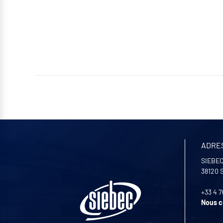
ADRE
SIEBEC
38120
+33 4 7
Nous c