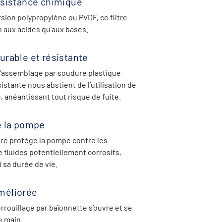
ésistance chimique
sion polypropylène ou PVDF, ce filtre
n aux acides qu’aux bases.
urable et résistante
’assemblage par soudure plastique
tante nous abstient de l’utilisation de
é, anéantissant tout risque de fuite.
e la pompe
tre protège la pompe contre les
 fluides potentiellement corrosifs,
 sa durée de vie.
méliorée
rrouillage par baïonnette s’ouvre et se
e main.