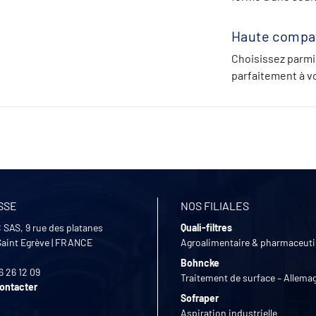
Haute compati
Choisissez parmi
parfaitement à v
SSE
NOS FILIALES
 SAS, 9 rue des platanes
Quali-filtres
Saint Egrève
|
FRANCE
Agroalimentaire & pharmaceut
Bohncke
6 26 12 09
Traitement de surface – Allema
ontacter
Sofraper
Aspiration industrielle