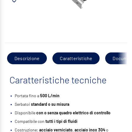
Descrizione
Caratteristiche
Documen
Caratteristiche tecniche
Portata fino a
500 L/min
Serbatoi
standard o su misura
Disponibile
con o senza quadro elettrico di controllo
Compatibile con
tutti i tipi di fluidi
Costruzione:
acciaio verniciato
,
acciaio inox 304
o