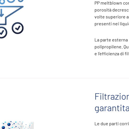
PP meltblown con
porosità decresce
volte superiore ai
presenti nei liqui
La parte esterna 
polipropilene. Qu
e l’efficienza di f
Filtrazi
garantit
Le due parti corri