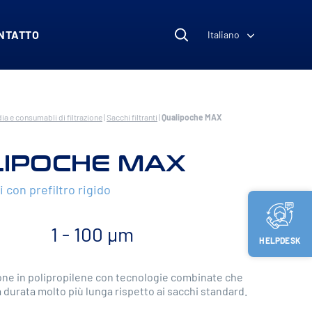
NTATTO
Italiano
ia e consumabli di filtrazione
|
Sacchi filtranti
|
Qualipoche MAX
IPOCHE MAX
i con prefiltro rigido
1 - 100 µm
HELPDESK
ione in polipropilene con tecnologie combinate che
durata molto più lunga rispetto ai sacchi standard.