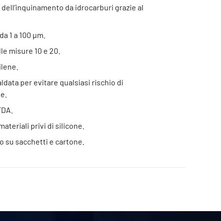
dell’inquinamento da idrocarburi grazie al
a 1 a 100 μm.
le misure 10 e 20.
ilene.
data per evitare qualsiasi rischio di
e.
FDA.
ateriali privi di silicone.
o su sacchetti e cartone.