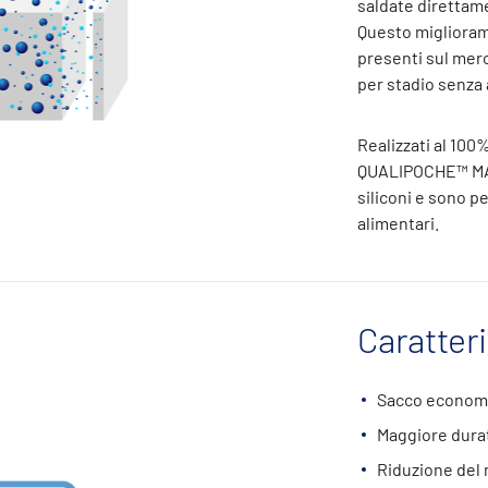
saldate direttame
Questo migliorame
presenti sul merc
per stadio senza 
Realizzati al 100%
QUALIPOCHE™ MAX
siliconi e sono p
alimentari.
Caratter
Sacco economic
Maggiore durat
Riduzione del 