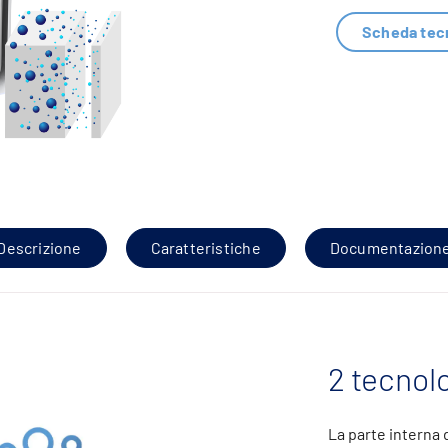
Scheda tec
Descrizione
Caratteristiche
Documentazion
2 tecnol
La parte interna d