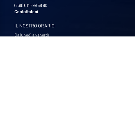
(+39) 011 699 58 90
Contattateci
IL NOSTRO ORARIO
Da lunedì a venerdì
8:30 - 12:00 | 13:30 - 17:30
LE NOSTRE AZIENDE
Quali-filtres
Alimenti e bevande e prodotti farmaceutici – Francia
Bohncke
Finitura di superfici – Germania
Sofraper
Aspiratori industriali – Francia
Polymem
Ultrafiltrazione a membrana – Francia