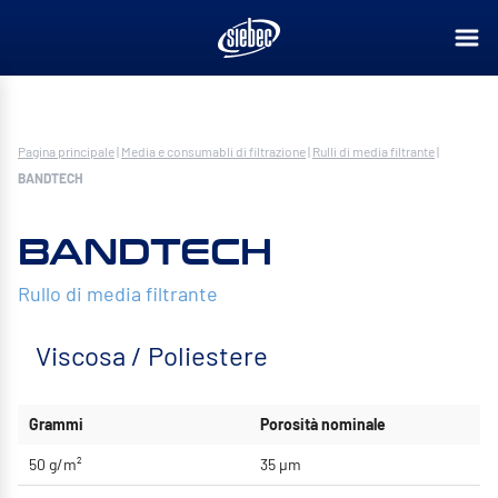
Pagina principale
|
Media e consumabli di filtrazione
|
Rulli di media filtrante
|
BANDTECH
BANDTECH
Rullo di media filtrante
Viscosa / Poliestere
Grammi
Porosità nominale
50 g/m²
35 μm