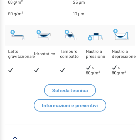
66 g/m²
25 μm
90 g/m²
10 μm
Letto
Tamburo
Nastro a
Nastro a
Idrostatico
gravitazionale
compatto
pressione
depressione
>
>
90g/m²
90g/m²
Scheda tecnica
Informazioni e preventivi