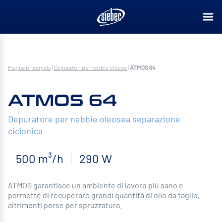
Pagina principale
|
Depuratori per nebbie oleose
|
ATMOS 64
ATMOS 64
Depuratore per nebbie oleosea separazione
ciclonica
500 m³/h
290 W
ATMOS garantisce un ambiente di lavoro più sano e
permette di recuperare grandi quantità di olio da taglio,
altrimenti perse per spruzzatura.