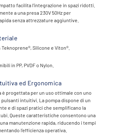
mpatto facilita l’integrazione in spazi ridotti.
amente a una presa 230V 50Hz per
rapida senza attrezzature aggiuntive.
teriale
in Teknoprene®, Silicone e Viton®.
ibili in PP, PVDF o Nylon.
ntuitiva ed Ergonomica
a è progettata per un uso ottimale con uno
pulsanti intuitivi. La pompa dispone di un
te e di spazi pratici che semplificano la
 tubi. Queste caratteristiche consentono una
e una manutenzione rapida, riducendo i tempi
umentando l’efficienza operativa.