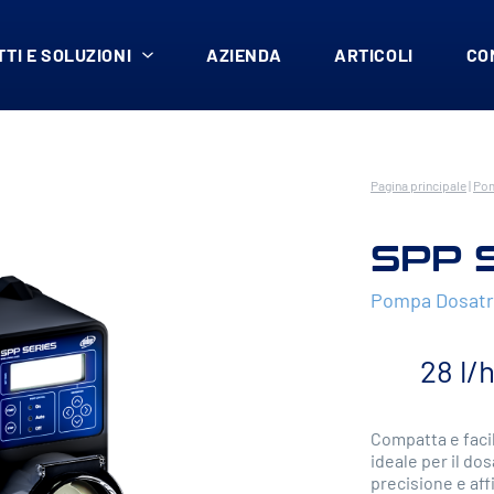
TI E SOLUZIONI
AZIENDA
ARTICOLI
CO
Pagina principale
|
Pom
SPP 
Pompa Dosatr
28 l/
Compatta e faci
ideale per il do
precisione e aff