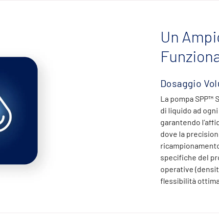
Un Ampio
Funziona
Dosaggio Vol
La pompa SPP™ ST
di liquido ad ogn
garantendo l’affi
dove la precision
ricampionamento 
specifiche del pr
operative (densit
flessibilità ottim