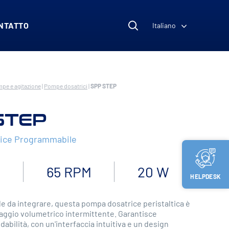
NTATTO
Italiano
pe e agitazione
|
Pompe dosatrici
|
SPP STEP
STEP
ice Programmabile
h
65 RPM
20 W
HELPDESK
le da integrare, questa pompa dosatrice peristaltica è
saggio volumetrico intermittente. Garantisce
idabilità, con un'interfaccia intuitiva e un design