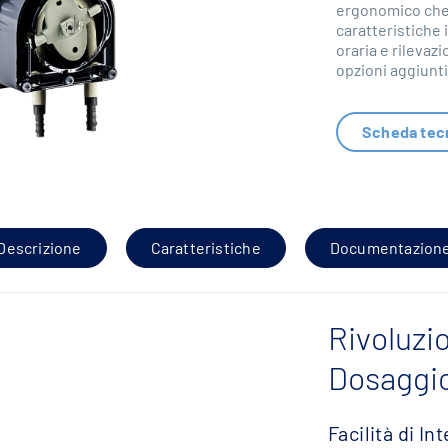
ergonomico che s
caratteristiche
oraria e rilevaz
opzioni aggiunti
Scheda tec
Descrizione
Caratteristiche
Documentazion
Rivoluzio
Dosaggi
Facilità di In