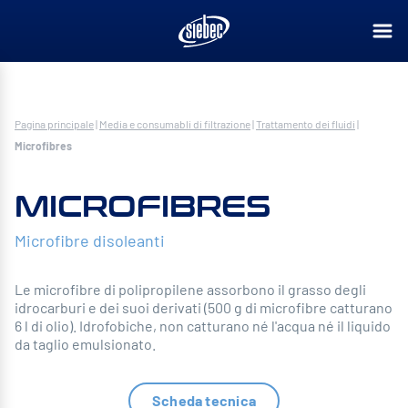
Pagina principale
|
Media e consumabli di filtrazione
|
Trattamento dei fluidi
|
Microfibres
MICROFIBRES
Microfibre disoleanti
Le microfibre di polipropilene assorbono il grasso degli
idrocarburi e dei suoi derivati (500 g di microfibre catturano
6 l di olio). Idrofobiche, non catturano né l'acqua né il liquido
da taglio emulsionato.
Scheda tecnica