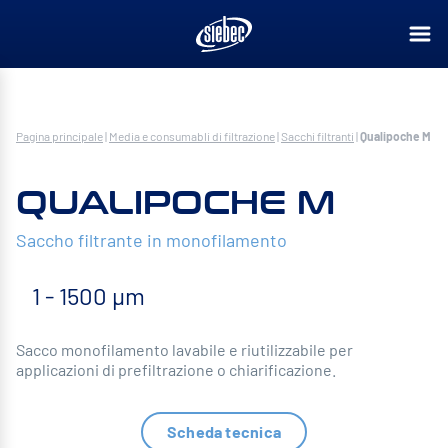
Pagina principale
|
Media e consumabli di filtrazione
|
Sacchi filtranti
|
Qualipoche M
QUALIPOCHE M
Saccho filtrante in monofilamento
1 - 1500 µm
Sacco monofilamento lavabile e riutilizzabile per
applicazioni di prefiltrazione o chiarificazione.
Scheda tecnica