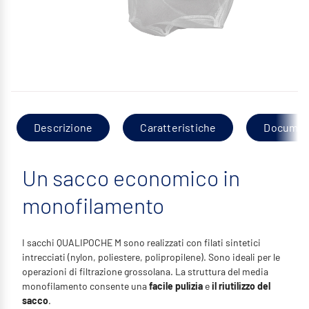
Descrizione
Caratteristiche
Documen
Un sacco economico in
monofilamento
I sacchi QUALIPOCHE M sono realizzati con filati sintetici
intrecciati (nylon, poliestere, polipropilene). Sono ideali per le
operazioni di filtrazione grossolana. La struttura del media
monofilamento consente una
facile pulizia
e
il riutilizzo del
sacco
.