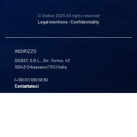
© Siebec 2026 All rights reserved
Legal mentions
•
Confidentiality
INDIRIZZO
SIEBEC S.R.L., Str. Torino, 43
10043
Orbassano (TO)
|
Italia
(+39) 011 699 58 90
Contattateci
IL NOSTRO ORARIO
Da lunedì a venerdì
8:30 - 12:00 | 13:30 - 17:30