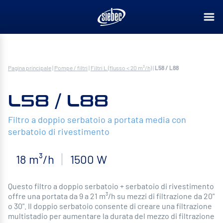
Pagina principale
|
Pompe / filtri
|
Filtri L (flusso < 20 m³/h)
|
L58 / L88
L58 / L88
Filtro a doppio serbatoio a portata media con
serbatoio di rivestimento
18 m³/h
1500 W
Questo filtro a doppio serbatoio + serbatoio di rivestimento
offre una portata da 9 a 21 m³/h su mezzi di filtrazione da 20"
o 30". Il doppio serbatoio consente di creare una filtrazione
multistadio per aumentare la durata del mezzo di filtrazione