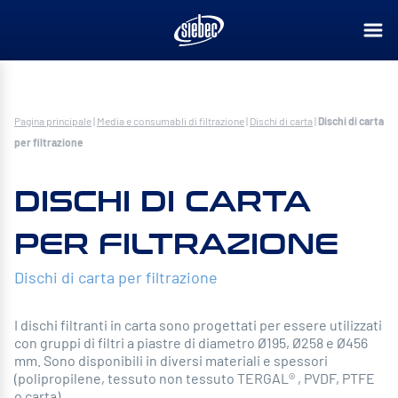
Pagina principale
|
Media e consumabli di filtrazione
|
Dischi di carta
|
Dischi di carta
per filtrazione
DISCHI DI CARTA
PER FILTRAZIONE
Dischi di carta per filtrazione
I dischi filtranti in carta sono progettati per essere utilizzati
con gruppi di filtri a piastre di diametro Ø195, Ø258 e Ø456
mm. Sono disponibili in diversi materiali e spessori
(polipropilene, tessuto non tessuto TERGAL® , PVDF, PTFE
o carta).