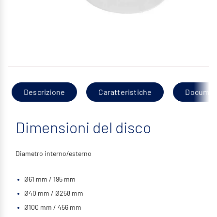
Descrizione
Caratteristiche
Documen
Dimensioni del disco
Diametro interno/esterno
Ø61 mm / 195 mm
Ø40 mm / Ø258 mm
Ø100 mm / 456 mm