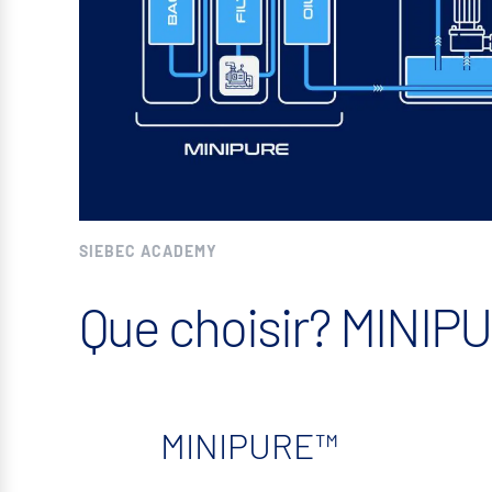
SIEBEC ACADEMY
Que choisir? MINI
MINIPURE™