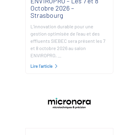
ENVIROPRO – Les 7 et 8
Octobre 2026 –
Strasbourg
L’innovation durable pour une
gestion optimisée de l’eau et des
effluents SIEBEC sera présent les 7
et 8 octobre 2026 au salon
ENVIROPRO, …
Lire l’article