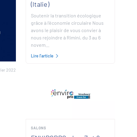
(Italie)
Soutenir la transition écologique
grâce à l’économie circulaire Nous
avons le plaisir de vous convier à
nous rejoindre à Rimini, du 3 au 6
novem…
Lire l’article
rier 2022
SALONS