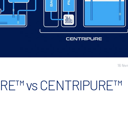
16 fév
PURE™ vs CENTRIPURE™