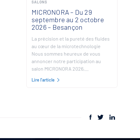
SALONS
MICRONORA – Du 29
septembre au 2 octobre
2026 – Besançon
La précision et la pureté des fluides
au cœur de la microtechnologie
Nous sommes heureux de vous
annoncer notre participation au
salon MICRONORA 2026,…
Lire l’article