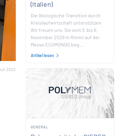
(Italien)
Die ökologische Transition durch
Kreislaufwirtschaft unterstützen
Wir freuen uns, Sie vom 3. bis 6.
November 2026 in Rimini auf der
Messe ECOMONDO beg…
Artikel lesen
Juli 2022
GENERAL