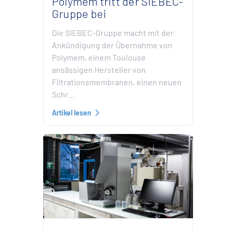
Polymem tritt der SIEBEC-
Gruppe bei
Die SIEBEC-Gruppe macht mit der
Ankündigung der Übernahme von
Polymem, einem Toulouse
ansässigen Hersteller von
Filtrationsmembranen, einen neuen
Schr…
Artikel lesen