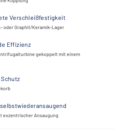
che Kopplung
te Verschleißfestigkeit
- oder Graphit/Keramik-Lager
e Effizienz
trifugalturbine gekoppelt mit einem
 Schutz
bkorb
 selbstwiederansaugend
it exzentrischer Ansaugung