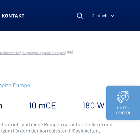
KONTAKT
Deutsch
d Rührwerke
|
Magnetgekuppelte Pumpen
|
M50
pelte Pumpe
h
10 mCE
180 W
HILFE-
CENTER
antrieb sind diese Pumpen garantiert leckfrei und
al zum Fördern der korrosivsten Flüssigkeiten.