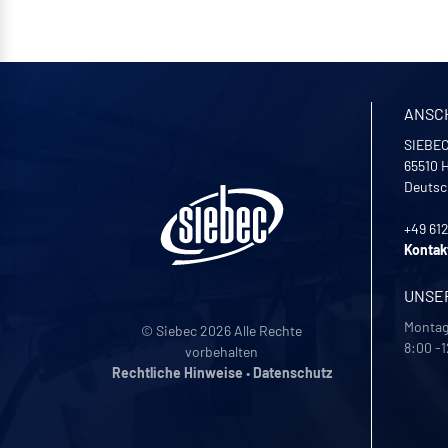
ANSC
SIEBEC
65510
H
Deutsc
+49 61
Kontak
UNSE
Montag 
© Siebec 2026 Alle Rechte
8:00 -1
vorbehalten
Rechtliche Hinweise
•
Datenschutz