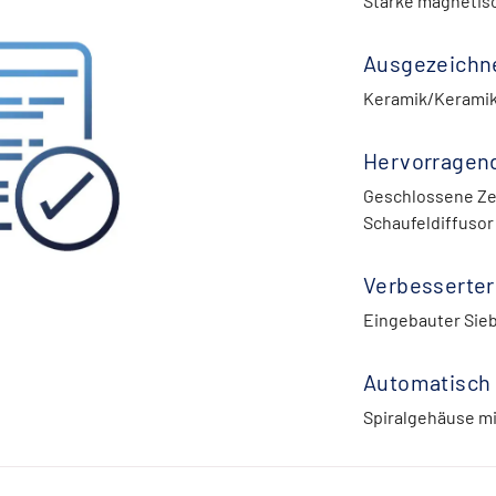
Starke magnetis
Ausgezeichne
Keramik/Keramik
Hervorragend
Geschlossene Zen
Schaufeldiffusor
Verbesserter
Eingebauter Sie
Automatisch
Spiralgehäuse m