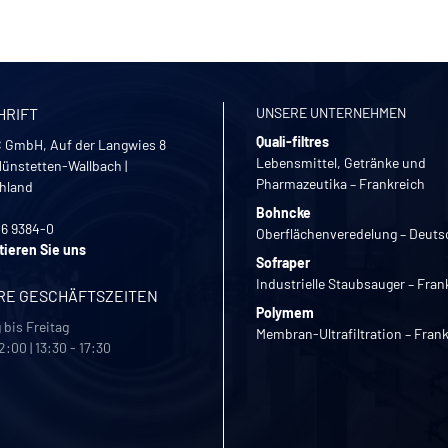
HRIFT
UNSERE UNTERNEHMEN
Quali-filtres
 GmbH, Auf der Langwies 8
Lebensmittel, Getränke und
ünstetten-Wallbach
|
Pharmazeutika – Frankreich
hland
Bohncke
26 9384-0
Oberflächenveredelung – Deuts
tieren Sie uns
Sofraper
Industrielle Staubsauger – Fran
RE GESCHÄFTSZEITEN
Polymem
bis Freitag
Membran-Ultrafiltration – Fran
2:00 | 13:30 - 17:30