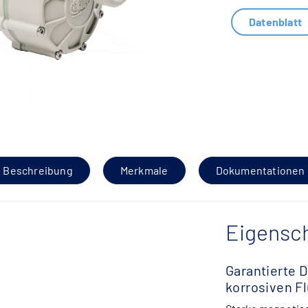
Datenblatt
Beschreibung
Merkmale
Dokumentationen
Eigensch
Garantierte D
korrosiven F