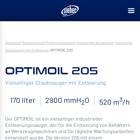
Startseite
|
Bearbeitung & Metallverarbeitung
|
Industrielle Absaugung
|
Vielseitiger
Staubsauger mit Entleerung
|
OPTIMOIL 205
OPTIMOIL 205
Vielseitiger Staubsauger mit Entleerung
170 liter
2900 mmH
O
3
520 m
/h
2
Der OPTIMOIL ist ein vielseitiger industrieller
Entleerungssauger, der für die Entleerung von Behältern
an Werkzeugmaschinen und für tägliche Wartungsarbeiten
entwickelt wurde. Die Version 205 mit einem