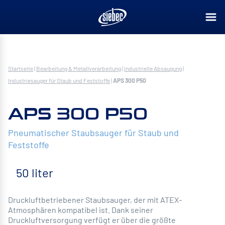
Startseite
|
Bearbeitung & Metallverarbeitung
|
Industrielle Absaugung
|
Industriesauger für Staub und Feststoffe
|
APS 300 P50
APS 300 P50
Pneumatischer Staubsauger für Staub und
Feststoffe
50 liter
Druckluftbetriebener Staubsauger, der mit ATEX-
Atmosphären kompatibel ist. Dank seiner
Druckluftversorgung verfügt er über die größte