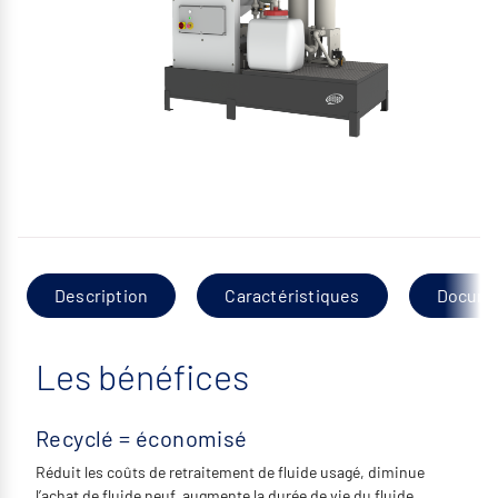
Description
Caractéristiques
Docume
Les bénéfices
Recyclé = économisé
Réduit les coûts de retraitement de fluide usagé, diminue
l’achat de fluide neuf, augmente la durée de vie du fluide