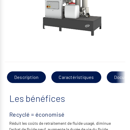
Description
Caractéristiques
Docume
Les bénéfices
Recyclé = économisé
Réduit les coûts de retraitement de fluide usagé, diminue
l’achat de fluide neuf, augmente la durée de vie du fluide