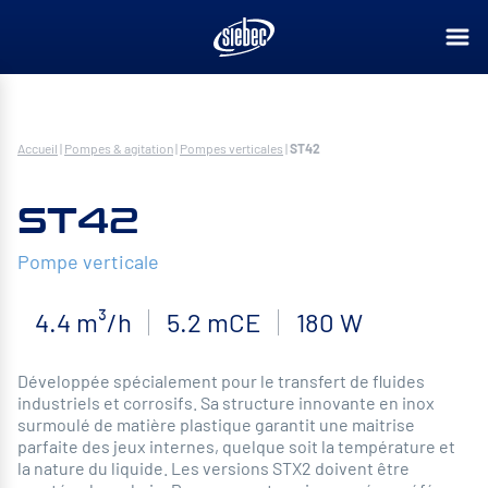
Accueil
|
Pompes & agitation
|
Pompes verticales
|
ST42
ST42
Pompe verticale
4.4 m³/h
5.2 mCE
180 W
Développée spécialement pour le transfert de fluides
industriels et corrosifs. Sa structure innovante en inox
surmoulé de matière plastique garantit une maitrise
parfaite des jeux internes, quelque soit la température et
la nature du liquide. Les versions STX2 doivent être