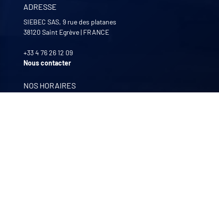
ADRESSE
SIEBEC SAS, 9 rue des platanes
38120
Saint Egrève
|
FRANCE
+33 4 76 26 12 09
Nous contacter
NOS HORAIRES
Lundi au Vendredi
8:00 -12:00 | 13:30 - 17:30
NOS FILIALES
Quali-filtres
Agroalimentaire & pharmaceutique
Bohncke
Traitement de surface – Allemagne
Sofraper