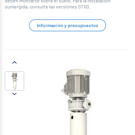
deben montarse sobre el suelo. Para la instalación
sumergida, consulte las versiones STX0.
Información y presupuestos