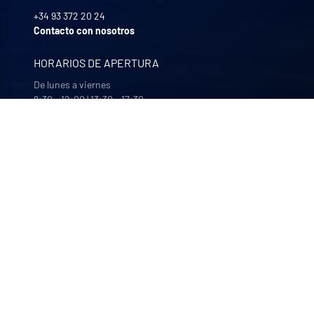
+34 93 372 20 24
Contacto con nosotros
HORARIOS DE APERTURA
De lunes a viernes
8:30 - 12:00 | 13:30 - 17:30
NUESTRAS EMPRESAS
Quali-filtres
Alimentación y bebidas y productos farmacéuticos –
Francia
Bohncke
Acabado de superficies – Alemania
Sofraper
Aspiradores industriales – Francia
Polymem