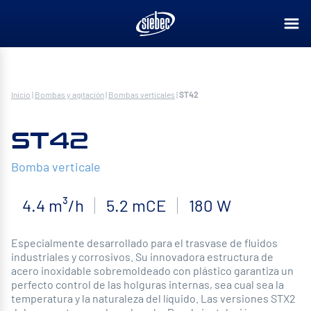
Inicio
|
Bombas y agitación
|
Bombas verticales
|
ST42
ST42
Bomba verticale
4.4 m³/h
5.2 mCE
180 W
Especialmente desarrollado para el trasvase de fluidos
industriales y corrosivos. Su innovadora estructura de
acero inoxidable sobremoldeado con plástico garantiza un
perfecto control de las holguras internas, sea cual sea la
temperatura y la naturaleza del líquido. Las versiones STX2