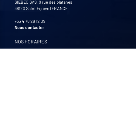
SIEBEC SAS, 9 rue des platanes
38120
Saint Egrève
|
FRANCE
+33 4 76 26 12 09
Nous contacter
NOS HORAIRES
Lundi au Vendredi
8:00 -12:00 | 13:30 - 17:30
NOS FILIALES
Quali-filtres
Agroalimentaire & pharmaceutique
Bohncke
Traitement de surface – Allemagne
Sofraper
Aspiration industrielle