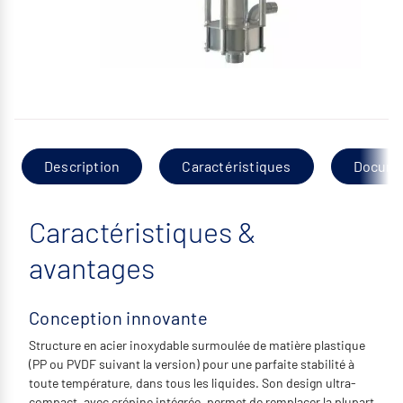
Description
Caractéristiques
Docume
Caractéristiques &
avantages
Conception innovante
Structure en acier inoxydable surmoulée de matière plastique
(PP ou PVDF suivant la version) pour une parfaite stabilité à
toute température, dans tous les liquides. Son design ultra-
compact, avec crépine intégrée, permet de remplacer la plupart