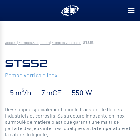
Accueil
|
Pompes & agitation
|
Pompes verticales
|
STS52
STS52
Pompe verticale Inox
5 m³/h
7 mCE
550 W
Développée spécialement pour le transfert de fluides
industriels et corrosifs. Sa structure innovante en inox
surmoulé de matière plastique garantit une maitrise
parfaite des jeux internes, quelque soit la température et
la nature du liquide.