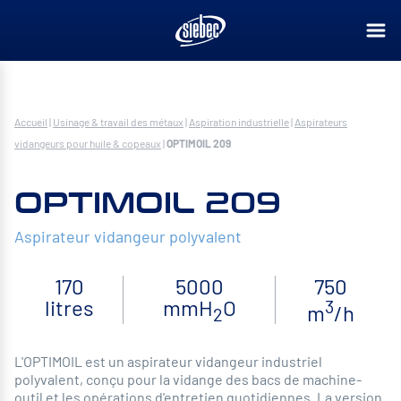
Accueil
|
Usinage & travail des métaux
|
Aspiration industrielle
|
Aspirateurs
vidangeurs pour huile & copeaux
|
OPTIMOIL 209
OPTIMOIL 209
Aspirateur vidangeur polyvalent
170
5000
750
litres
mmH
O
3
m
/h
2
L'OPTIMOIL est un aspirateur vidangeur industriel
polyvalent, conçu pour la vidange des bacs de machine-
outil et les opérations d'entretien quotidiennes. La version