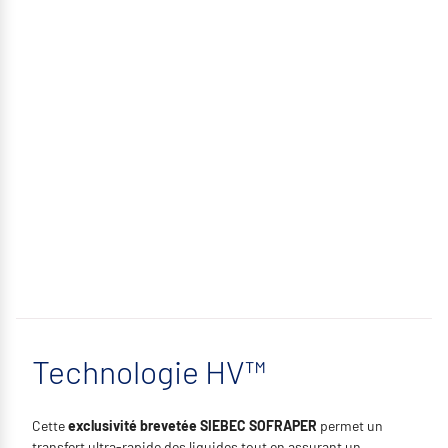
Technologie HV™
Cette
exclusivité brevetée SIEBEC SOFRAPER
permet un
transfert ultra-rapide des liquides tout en assurant un