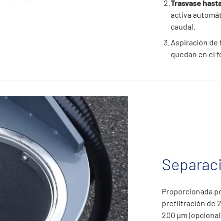
Trasvase hast
activa automá
caudal.
Aspiración de f
quedan en el f
Separaci
Proporcionada por
prefiltración de 
200 µm (opcional)