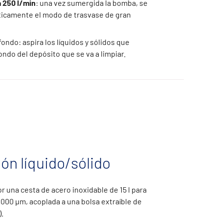
a 250 l/min
: una vez sumergida la bomba, se
ticamente el modo de trasvase de gran
ondo: aspira los líquidos y sólidos que
ondo del depósito que se va a limpiar.
ón líquido/sólido
 una cesta de acero inoxidable de 15 l para
2000 µm, acoplada a una bolsa extraíble de
.