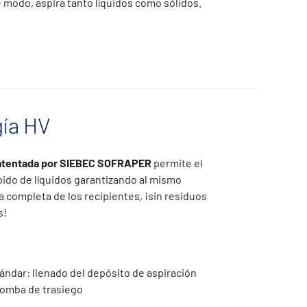
e modo, aspira tanto líquidos como sólidos.
ía HV
patentada por SIEBEC SOFRAPER
permite el
pido de líquidos garantizando al mismo
a completa de los recipientes, ¡sin residuos
s!
ándar: llenado del depósito de aspiración
bomba de trasiego