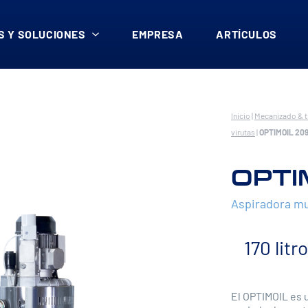
 Y SOLUCIONES
EMPRESA
ARTÍCULOS
Inicio
|
Mecanizado & t
virutas
|
OPTIMOIL 20
OPTI
Aspiradora mu
170 litr
El OPTIMOIL es u