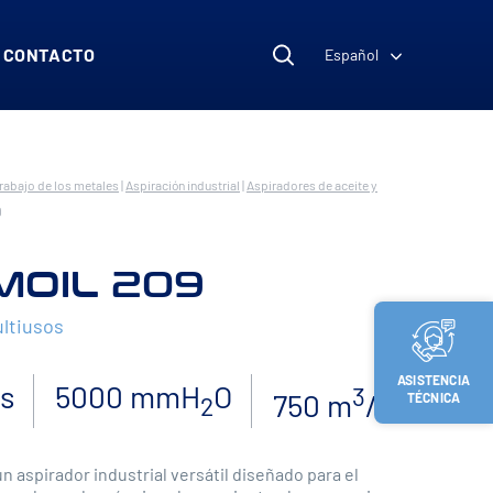
CONTACTO
Español
rabajo de los metales
|
Aspiración industrial
|
Aspiradores de aceite y
9
MOIL 209
ltiusos
ASISTENCIA
os
5000 mmH
O
3
750 m
/h
TÉCNICA
2
n aspirador industrial versátil diseñado para el