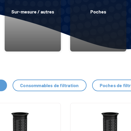
Sur-mesure / autres
Poches
emble de nos produits dédiés au
fabricant de médi
Consommables de filtration
Poches de filt