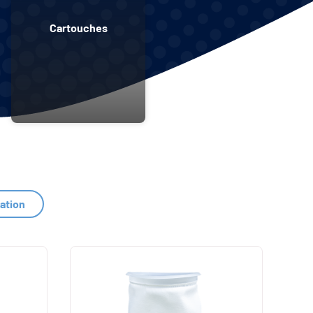
Cartouches
as de filtration
.
ration