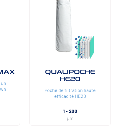
MAX
QUALIPOCHE
HE20
 un
own
Poche de filtration haute
efficacité HE20
1 - 200
µm