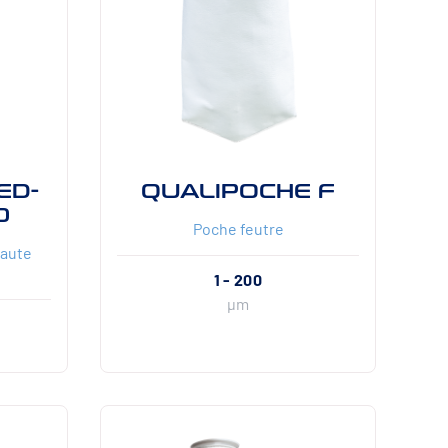
ED-
QUALIPOCHE F
0
Poche feutre
Haute
1 - 200
µm