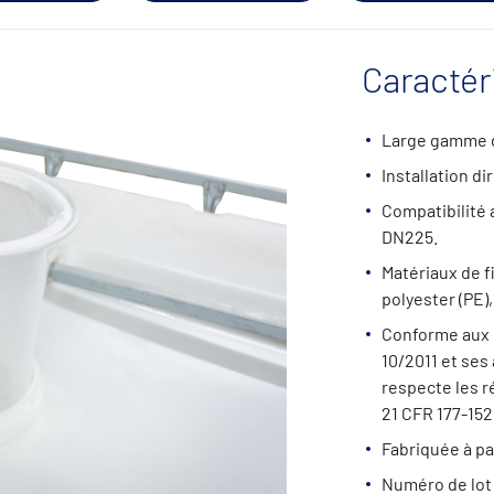
Caractér
Large gamme de
Installation di
Compatibilité 
DN225.
Matériaux de fi
polyester (PE),
Conforme aux r
10/2011 et ses
respecte les r
21 CFR 177-152
Fabriquée à pa
Numéro de lot 