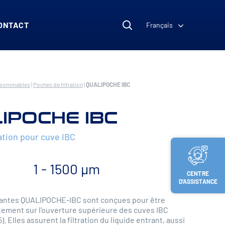
ONTACT
Français
nsommables
|
Poches de filtration
|
QUALIPOCHE IBC
IPOCHE IBC
ation pour cuve IBC
1 - 1500 µm
CENTRE
D’ASSISTANCE
trantes QUALIPOCHE-IBC sont conçues pour être
ctement sur l’ouverture supérieure des cuves IBC
. Elles assurent la filtration du liquide entrant, aussi