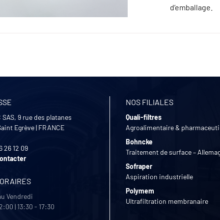
d’emballage.
SSE
NOS FILIALES
 SAS, 9 rue des platanes
Quali-filtres
Saint Egrève
|
FRANCE
Agroalimentaire & pharmaceut
Bohncke
6 26 12 09
Traitement de surface – Allema
ontacter
Sofraper
Aspiration industrielle
HORAIRES
Polymem
au Vendredi
Ultrafiltration membranaire
2:00 | 13:30 - 17:30