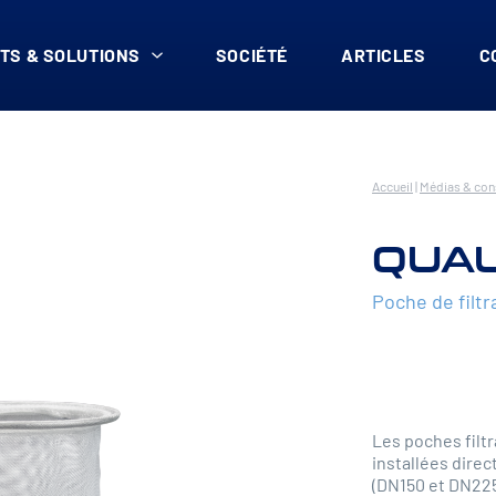
TS & SOLUTIONS
SOCIÉTÉ
ARTICLES
C
Accueil
|
Médias & co
QUAL
Poche de filtr
Les poches fil
installées dire
(DN150 et DN225)