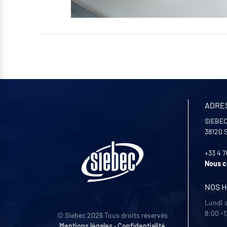
ADRE
SIEBEC
38120
+33 4 7
Nous c
NOS 
Lundi 
8:00 -1
© Siebec 2026 Tous droits réservés
Mentions légales
•
Confidentialité