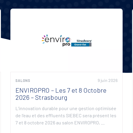
9 juin 2026
SALONS
ENVIROPRO – Les 7 et 8 Octobre
2026 – Strasbourg
L’innovation durable pour une gestion optimisée
de l’eau et des effluents SIEBEC sera présent les
7 et 8 octobre 2026 au salon ENVIROPRO, …