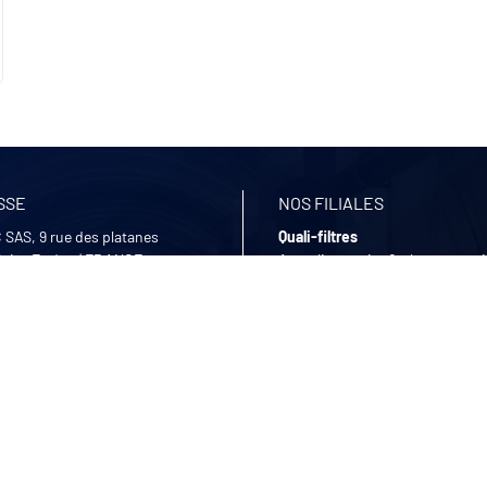
SSE
NOS FILIALES
 SAS, 9 rue des platanes
Quali-filtres
Saint Egrève
|
FRANCE
Agroalimentaire & pharmaceut
Bohncke
6 26 12 09
Traitement de surface – Allema
ontacter
Sofraper
Aspiration industrielle
HORAIRES
Polymem
au Vendredi
Ultrafiltration membranaire
2:00 | 13:30 - 17:30