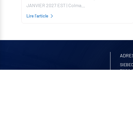
JANVIER 2027 EST | Colma…
Lire l’article
ADRE
SIEBEC
38120
+33 4 7
Nous c
NOS 
Lundi 
8:00 -1
© Siebec 2026 Tous droits réservés
Mentions légales
•
Confidentialité