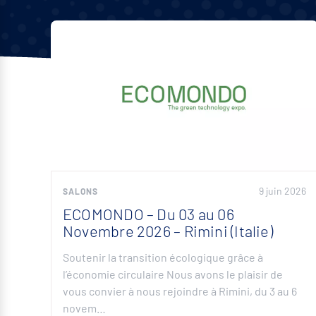
9 juin 2026
SALONS
ECOMONDO – Du 03 au 06
Novembre 2026 – Rimini (Italie)
Soutenir la transition écologique grâce à
l’économie circulaire Nous avons le plaisir de
vous convier à nous rejoindre à Rimini, du 3 au 6
novem…