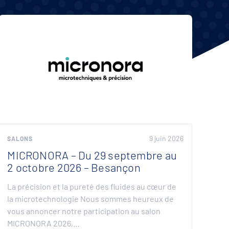
9 juin 2026
SALONS
MICRONORA – Du 29 septembre au
2 octobre 2026 – Besançon
La précision et la pureté des fluides au cœur de
la microtechnologie Nous sommes heureux de
vous annoncer notre participation au salon
MICRONORA 2026,…