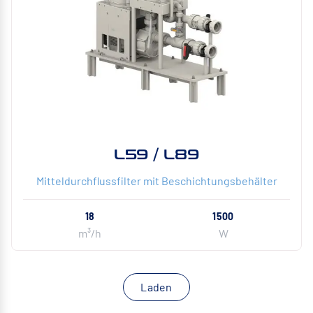
L59 / L89
Mitteldurchflussfilter mit Beschichtungsbehälter
18
1500
m³/h
W
Laden