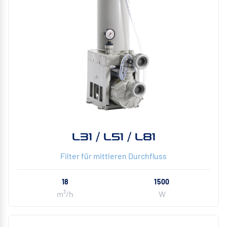
L31 / L51 / L81
Filter für mittleren Durchfluss
18
1500
m³/h
W