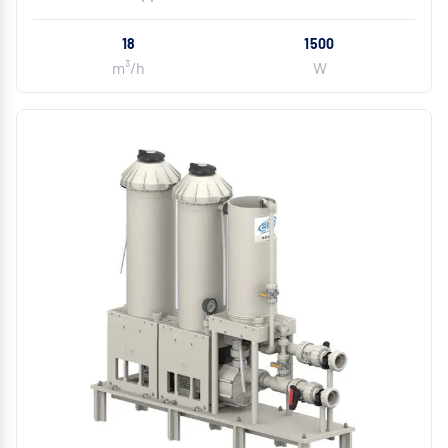
18
1500
m³/h
W