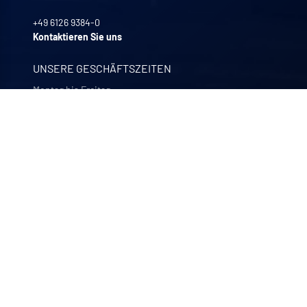
+49 6126 9384-0
Kontaktieren Sie uns
UNSERE GESCHÄFTSZEITEN
Montag bis Freitag
8:00 -12:00 | 13:30 - 17:30
UNSERE UNTERNEHMEN
Quali-filtres
Lebensmittel, Getränke und Pharmazeutika – Frankreich
Bohncke
Oberflächenveredelung – Deutschland
Sofraper
Industrielle Staubsauger – Frankreich
Polymem
Membran-Ultrafiltration – Frankreich