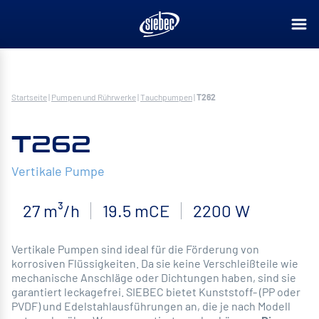
Startseite
|
Pumpen und Rührwerke
|
Tauchpumpen
|
T262
T262
Vertikale Pumpe
27 m³/h
19.5 mCE
2200 W
Vertikale Pumpen sind ideal für die Förderung von
korrosiven Flüssigkeiten. Da sie keine Verschleißteile wie
mechanische Anschläge oder Dichtungen haben, sind sie
garantiert leckagefrei. SIEBEC bietet Kunststoff- (PP oder
PVDF) und Edelstahlausführungen an, die je nach Modell