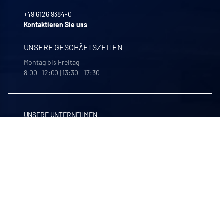
+49 6126 9384-0
Kontaktieren Sie uns
UNSERE GESCHÄFTSZEITEN
Montag bis Freitag
8:00 -12:00 | 13:30 - 17:30
UNSERE UNTERNEHMEN
Quali-filtres
Lebensmittel, Getränke und Pharmazeutika – Frankreich
Bohncke
Oberflächenveredelung – Deutschland
Sofraper
Industrielle Staubsauger – Frankreich
Polymem
Membran-Ultrafiltration – Frankreich