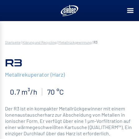
Startseite
|
Klärung und Recycling
|
Metallrückgewinnung
|
R3
R3
Metallrekuperator (Harz)
0.7 m³/h
70 °C
Der R3 ist ein kompakter Metallrückgewinner mit einem
Ionenaustauscherharz zur Abscheidung von Metallen in
ionischer Form. Er verfügt über eine 1 µm-Vorfiltration auf
einer wärmegeschweißten Kartusche (QUALITHERM™). Ein
einziger Durchlauf über das Harz ist erforderlich.