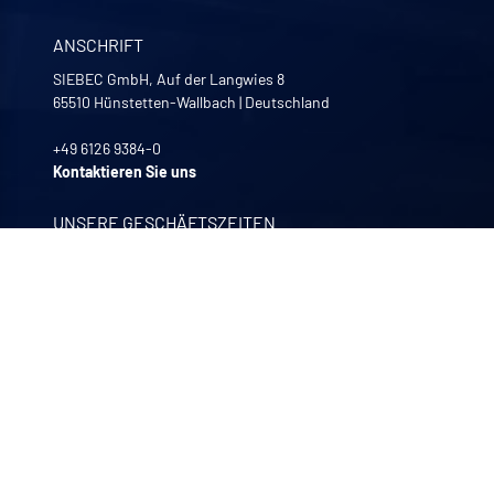
ANSCHRIFT
SIEBEC GmbH, Auf der Langwies 8
65510
Hünstetten-Wallbach
|
Deutschland
+49 6126 9384-0
Kontaktieren Sie uns
UNSERE GESCHÄFTSZEITEN
Montag bis Freitag
8:00 -12:00 | 13:30 - 17:30
UNSERE UNTERNEHMEN
Quali-filtres
Lebensmittel, Getränke und Pharmazeutika – Frankreich
Bohncke
Oberflächenveredelung – Deutschland