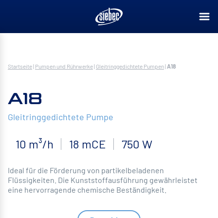
Startseite
|
Pumpen und Rührwerke
|
Gleitringgedichtete Pumpen
|
A18
A18
Gleitringgedichtete Pumpe
10 m³/h
18 mCE
750 W
Ideal für die Förderung von partikelbeladenen
Flüssigkeiten. Die Kunststoffausführung gewährleistet
eine hervorragende chemische Beständigkeit.