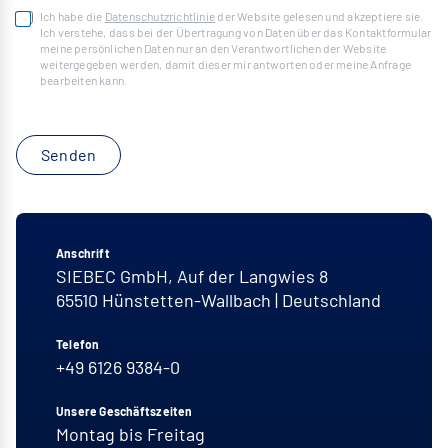
Ich habe die
Datenschutzrichtlinie
der Website gelesen und akzeptiere sie.
Ich verstehe, dass bei der Übertragung von Daten über das Kontaktformular
meine persönlichen Daten nur an den Verantwortlichen der Website
weitergegeben werden, damit dieser mir antworten oder meine Anfrage
bearbeiten kann.
Senden
Anschrift
SIEBEC GmbH, Auf der Langwies 8
65510
Hünstetten-Wallbach
|
Deutschland
Telefon
+49 6126 9384-0
Unsere Geschäftszeiten
Montag bis Freitag