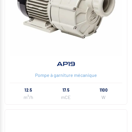
AP19
Pompe à garniture mécanique
12.5
17.5
1100
m³/h
mCE
W