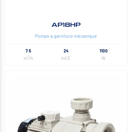
AP18HP
Pompe à garniture mécanique
7.5
24
1100
m³/h
mCE
W