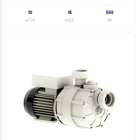
10
16
550
m³/h
mCE
W