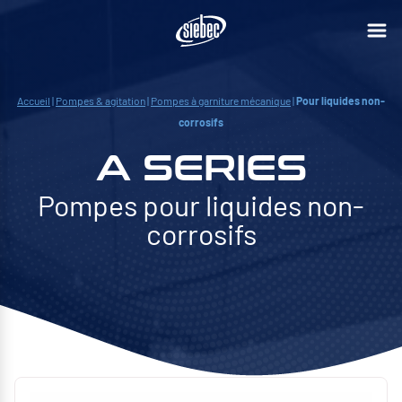
Accueil
|
Pompes & agitation
|
Pompes à garniture mécanique
|
Pour liquides non-
corrosifs
A SERIES
Pompes pour liquides non-
corrosifs