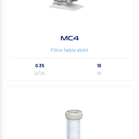
MC4
Filtre faible débit
0.35
10
m³/h
W