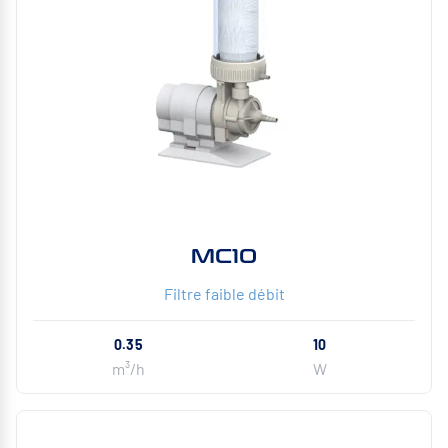
MC10
Filtre faible débit
0.35
10
m³/h
W