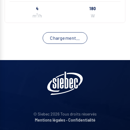
4
180
m³/h
W
Chargement…
© Siebec 2026 Tous droits réservés
Mentions légales
•
Confidentialité