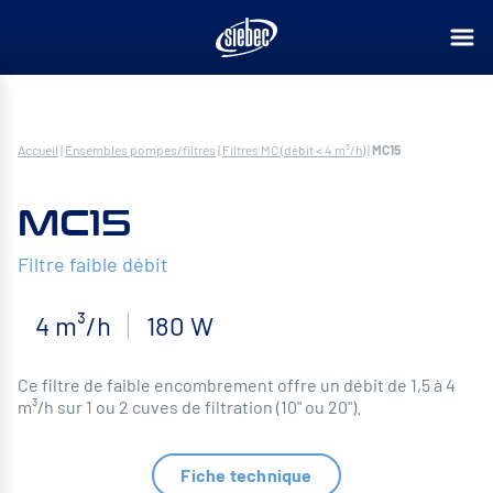
Accueil
|
Ensembles pompes/filtres
|
Filtres MC (débit < 4 m³/h)
|
MC15
MC15
Filtre faible débit
4 m³/h
180 W
Ce filtre de faible encombrement offre un débit de 1,5 à 4
m³/h sur 1 ou 2 cuves de filtration (10" ou 20").
Fiche technique