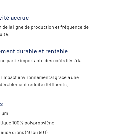
vité accrue
n de la ligne de production et fréquence de
uite.
ement durable et rentable
une partie importante des coûts liés à la
 l’impact environnemental grâce à une
dérablement réduite d’effluents.
ns
0 µm
tique 100% polypropylène
use d’ions (40 ou 80 l)