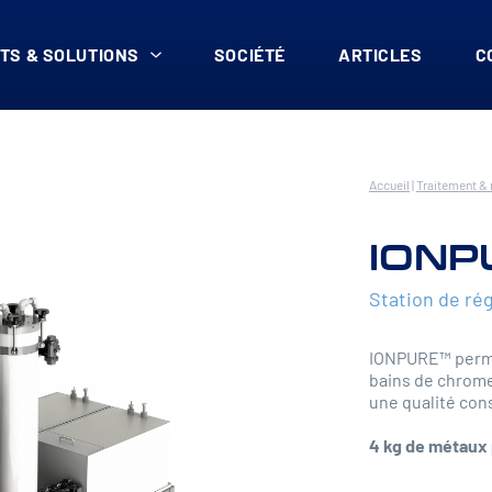
TS & SOLUTIONS
SOCIÉTÉ
ARTICLES
C
Accueil
|
Traitement & 
ION
Station de rég
IONPURE™ permet
bains de chrome 
une qualité con
4 kg de métaux 