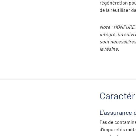
régénération pou
de la réutiliser d
Note : l’IONPURE
intégré, un suivi
sont nécessaires
la résine.
Caractér
L’assurance d
Pas de contaminat
d’impuretés méta