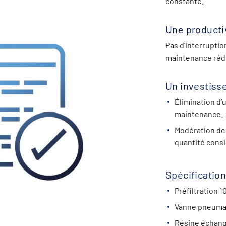
constante.
Une producti
Pas d’interruptio
maintenance réd
Un investiss
Élimination d’
maintenance.
Modération de
quantité consi
Spécificatio
Préfiltration 1
Vanne pneuma
Résine échange