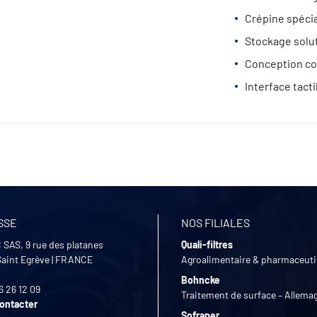
Crépine spécia
Stockage solu
Conception c
Interface tacti
SSE
NOS FILIALES
 SAS, 9 rue des platanes
Quali-filtres
Saint Egrève
|
FRANCE
Agroalimentaire & pharmaceut
Bohncke
6 26 12 09
Traitement de surface – Allema
ontacter
Sofraper