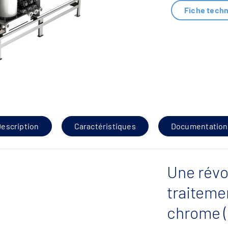
Fiche tech
escription
Caractéristiques
Documentation
Une révo
traiteme
chrome (I