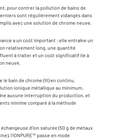
t, pour contrer la pollution de bains de
derniers sont régulièrement vidangés dans
remplis avec une solution de chrome neuve.
ance a un coût important : elle entraîne un
ion relativement long, une quantité
luent à traiter et un coût significatif lié à
ion neuve.
 le bain de chrome (III) en continu,
llution ionique métallique au minimum.
raîne aucune interruption du production, et
uents minime comparé à la méthode
ne échangeuse d’ion saturée (50 g de métaux
ésine), l’IONPURE™ passe en mode