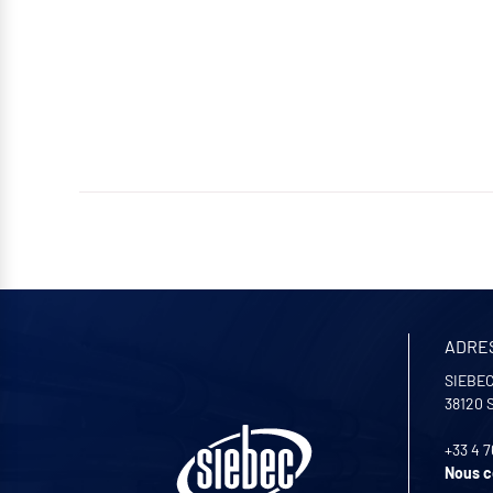
ADRE
SIEBEC
38120
+33 4 7
Nous c