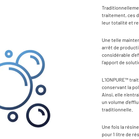
Traditionnellemen
traitement, ces 
leur totalité et 
Une telle mainten
arrêt de product
considérable d’eff
l’apport de solut
L’IONPURE™ traite
conservant la po
Ainsi, elle n’ent
un volume d’effl
traditionnelle.
Une fois la rési
pour 1 litre de r