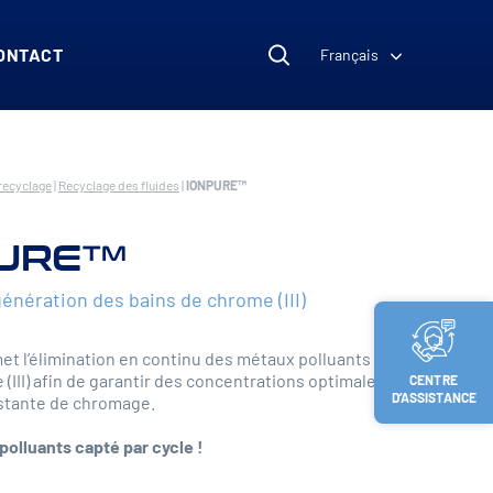
ONTACT
Français
recyclage
|
Recyclage des fluides
|
IONPURE™
PURE™
énération des bains de chrome (III)
 l’élimination en continu des métaux polluants les
(III) afin de garantir des concentrations optimales et
CENTRE
D’ASSISTANCE
stante de chromage.
polluants capté par cycle !