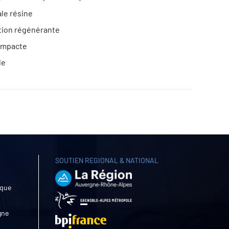
le résine
tion régénérante
ompacte
le
SOUTIEN REGIONAL & NATIONAL
ique
gne