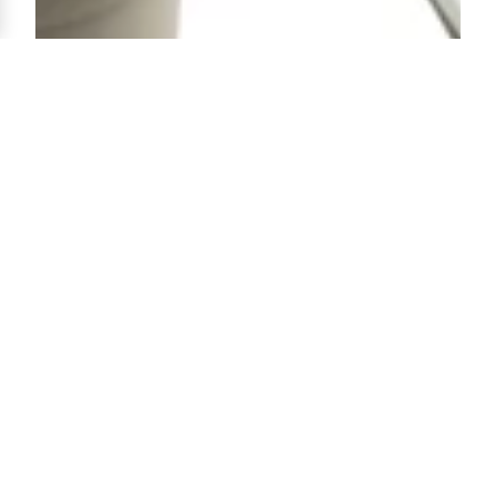
Interface de Contrôle
Coffret intégré gérant l’automatisme des niveaux (Haut / Bas)
avec signalétique visuelle immédiate par voyants Vert / Rouge.
Il assure la détection automatique du colmatage et du trop-
plein, complétée par un manomètre de précision pour un