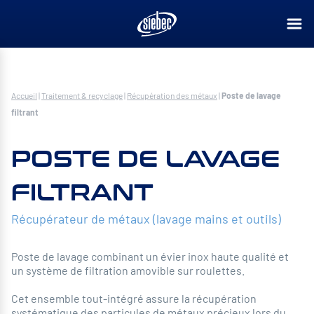
Accueil
|
Traitement & recyclage
|
Récupération des métaux
|
Poste de lavage
filtrant
POSTE DE LAVAGE
FILTRANT
Récupérateur de métaux (lavage mains et outils)
Poste de lavage combinant un évier inox haute qualité et
un système de filtration amovible sur roulettes.
Cet ensemble tout-intégré assure la récupération
systématique des particules de métaux précieux lors du