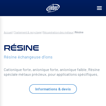
Accueil
|
Traitement & recyclage
|
Récupération des métaux
|
Résine
RÉSINE
Résine échangeuse d'ions
Cationique forte, anionique forte, anionique faible. Résine
spéciale métaux précieux, pour applications spécifiques.
Informations & devis