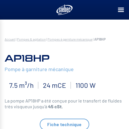
Accueil
|
Pompes & agitation
|
Pompes à garniture mécanique
|
AP18HP
AP18HP
Pompe à garniture mécanique
7.5 m³/h
24 mCE
1100 W
La pompe AP18HP a été conçue pour le transfert de fluides
très visqueux jusqu'à
45 cSt.
Fiche technique