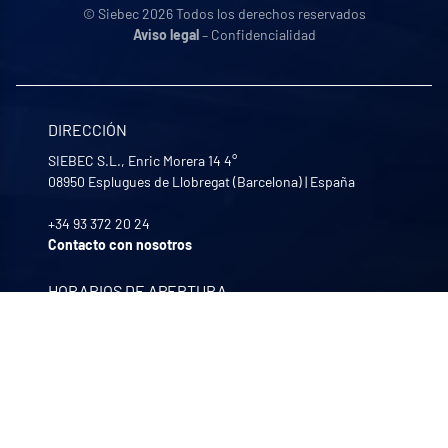
© Siebec 2026 Todos los derechos reservados
Aviso legal
– Confidencialidad
DIRECCIÓN
SIEBEC S.L., Enric Morera 14 4°
08950
Esplugues de Llobregat (Barcelona)
|
España
+34 93 372 20 24
Contacto con nosotros
HORARIOS DE APERTURA
De lunes a viernes
8:30 - 12:00 | 13:30 - 17:30
NUESTRAS EMPRESAS