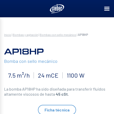
Inicio
|
Bombas y agitación
|
Bombas con sello mecánico
|
AP18HP
AP18HP
Bomba con sello mecánico
7.5 m³/h
24 mCE
1100 W
La bomba AP18HP ha sido diseñada para transferir fluidos
altamente viscosos de hasta
45 cSt.
Ficha técnica