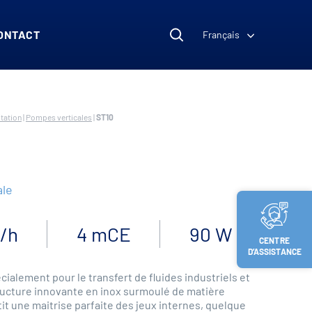
ONTACT
Français
tation
|
Pompes verticales
|
ST10
ale
³/h
4 mCE
90 W
CENTRE
D’ASSISTANCE
ialement pour le transfert de fluides industriels et
tructure innovante en inox surmoulé de matière
it une maitrise parfaite des jeux internes, quelque