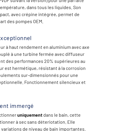
PVDF suivant la version) pour une parfaite
 température, dans tous les liquides. Son
pact, avec crépine intégrée, permet de
part des pompes OEM.
xceptionnel
ur à haut rendement en aluminium avec axe
uplé à une turbine fermée avec diffuseur
ent des performances 20% supérieures au
r est hermétique, résistant à la corrosion
oulements sur-dimensionnés pour une
eptionnelle. Fonctionnement silencieux et
ent immergé
ctionner
uniquement
dans le bain, cette
ionner à sec sans déteriotation. Elle
 variations de niveau de bain importantes.