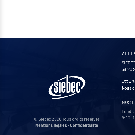
ADRE
SIEBEC
38120
+33 4 7
Nous c
NOS 
Lundi 
8:00 -1
© Siebec 2026 Tous droits réservés
Mentions légales
•
Confidentialité