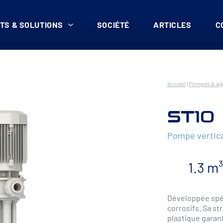
TS & SOLUTIONS
SOCIÉTÉ
ARTICLES
C
Accueil
|
Pompes & agi
ST10
Pompe vertic
1.3 m
Développée spéc
corrosifs. Sa s
plastique garant