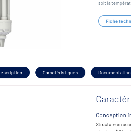
soit la températ
Fiche tech
escription
Caractéristiques
Documentation
Caractér
Conception i
Structure en aci