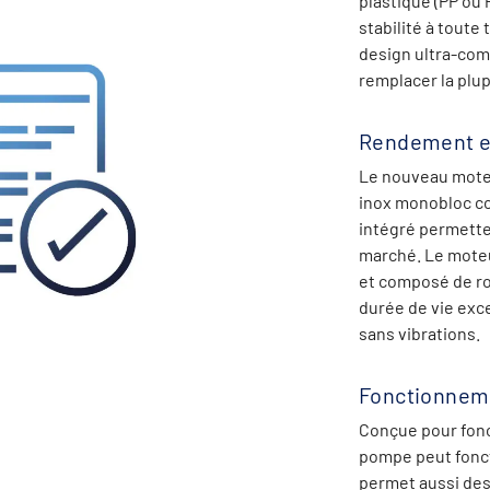
plastique (PP ou 
stabilité à toute
design ultra-com
remplacer la plu
Rendement e
Le nouveau mote
inox monobloc co
intégré permett
marché. Le moteu
et composé de r
durée de vie exc
sans vibrations.
Fonctionnem
Conçue pour fon
pompe peut fonct
permet aussi des