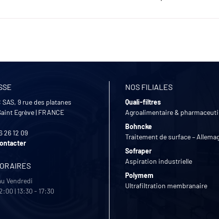
SSE
NOS FILIALES
 SAS, 9 rue des platanes
Quali-filtres
Saint Egrève
|
FRANCE
Agroalimentaire & pharmaceut
Bohncke
6 26 12 09
Traitement de surface – Allema
ontacter
Sofraper
Aspiration industrielle
HORAIRES
Polymem
au Vendredi
Ultrafiltration membranaire
2:00 | 13:30 - 17:30