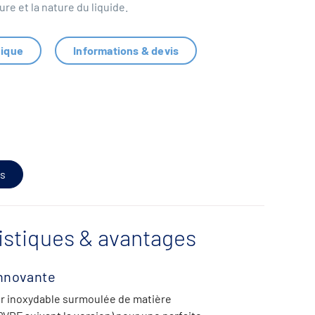
ure et la nature du liquide.
nique
Informations & devis
s
istiques & avantages
nnovante
er inoxydable surmoulée de matière