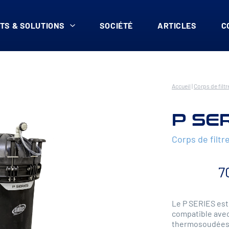
TS & SOLUTIONS
SOCIÉTÉ
ARTICLES
C
Accueil
|
Corps de filtr
P SE
Corps de filtr
7
Le P SERIES est 
compatible avec
thermosoudées (