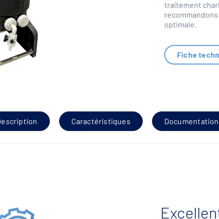
traitement charb
recommandons 4
optimale.
Fiche tech
escription
Caractéristiques
Documentation
Excellen