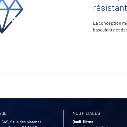
résistan
La conception mo
basculants et des
SSE
NOS FILIALES
 SAS, 9 rue des platanes
Quali-filtres