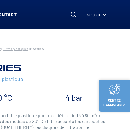
ONTACT
Français
e
|
Filtres plastiques
|
P SERIES
RIES
e plastique
0 °C
4 bar
CENTRE
D’ASSISTANCE
un filtre plastique pour des débits de 16 à 80 m³/h
 des médias de 20". Ce filtre accepte les cartouches
QUALITHERM™), les disques de filtration, le