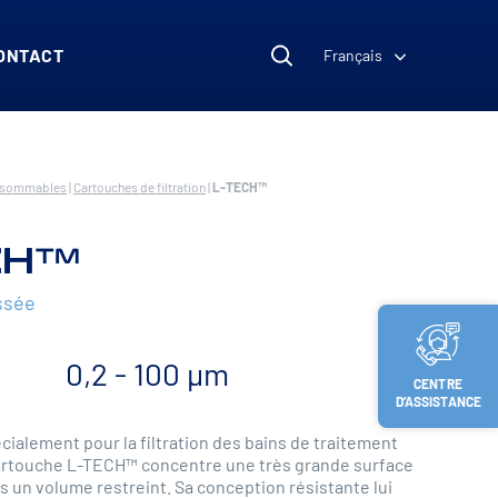
ONTACT
Français
nsommables
|
Cartouches de filtration
|
L-TECH™
CH™
ssée
0,2 - 100 µm
CENTRE
D’ASSISTANCE
ialement pour la filtration des bains de traitement
cartouche L-TECH™ concentre une très grande surface
ns un volume restreint. Sa conception résistante lui