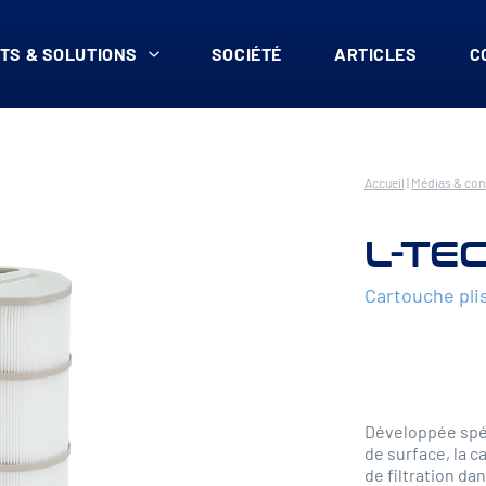
TS & SOLUTIONS
SOCIÉTÉ
ARTICLES
C
Accueil
|
Médias & co
L-TE
Cartouche pli
Développée spéc
de surface, la 
de filtration da