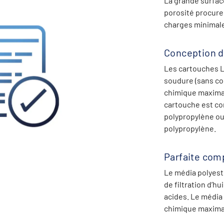
La grande surfac
porosité procure
charges minimal
Conception d
Les
cartouches
soudure
(sans
co
chimique maximal
cartouche est co
polypropylène ou
polypropylène.
Parfaite comp
Le média polyest
de filtration d’hu
acides. Le média
chimique maximal