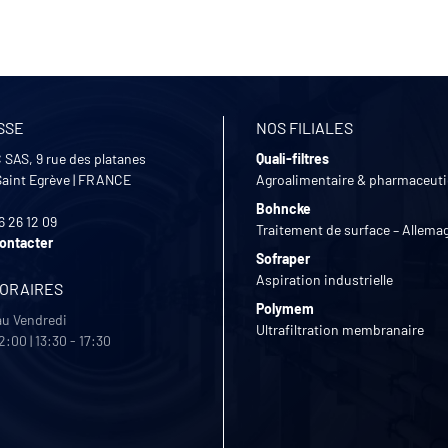
SSE
NOS FILIALES
 SAS, 9 rue des platanes
Quali-filtres
Saint Egrève
|
FRANCE
Agroalimentaire & pharmaceut
Bohncke
6 26 12 09
Traitement de surface – Allema
ontacter
Sofraper
Aspiration industrielle
HORAIRES
Polymem
au Vendredi
Ultrafiltration membranaire
2:00 | 13:30 - 17:30