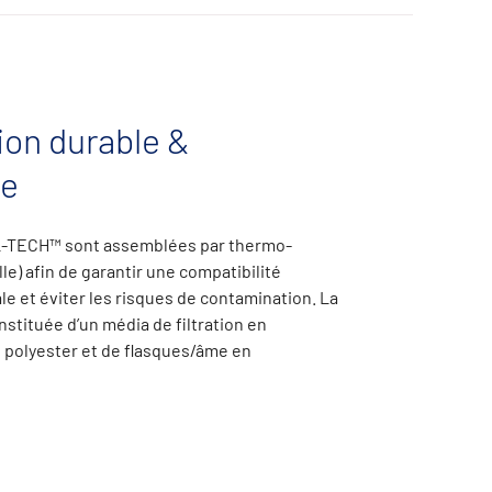
on durable &
te
L-TECH
™
sont
assemblées
par
thermo-
lle)
afin
de
garantir
une
compatibilité
e et éviter les risques de contamination. La
nstituée d’un
média de filtration en
 polyester et de flasques/âme en