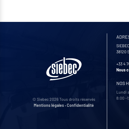
ADRE
SIEBEC
38120
+33 4 7
Nous c
NOS 
Lundi 
8:00 -1
© Siebec 2026 Tous droits réservés
Mentions légales
•
Confidentialité