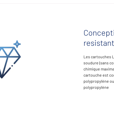
Concepti
resistan
Les
cartouches
soudure
(sans
co
chimique maximal
cartouche est co
polypropylène ou
polypropylène