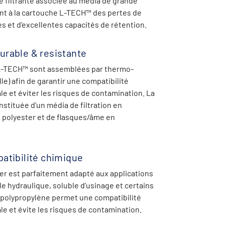
e filtrante associée
au média de grande
nt à la cartouche L-TECH™ des pertes de
es et
d’excellentes capacités de rétention.
urable & resistante
L-TECH
™
sont
assemblées
par
thermo-
lle)
afin
de
garantir
une
compatibilité
e et éviter les risques de contamination. La
nstituée d’un
média de filtration en
 polyester et de flasques/âme en
atibilité chimique
er est parfaitement adapté aux applications
ile hydraulique, soluble
d’usinage et certains
 polypropylène permet une compatibilité
e et évite
les risques de contamination.