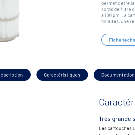
permet d'être lav
corps de filtre
à 100 µm. La c
minutes, une ré
Fiche tech
escription
Caractéristiques
Documentation
Caractér
Très grande s
Les cartouches L