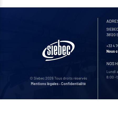
ADRE
SIEBEC
38120
+33 4 7
Nous c
NOS 
Lundi 
8:00 -1
© Siebec 2026 Tous droits réservés
Mentions légales
•
Confidentialité