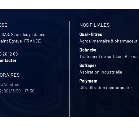
SSE
NOS FILIALES
 SAS, 9 rue des platanes
Quali-filtres
Saint Egrève
|
FRANCE
Agroalimentaire & pharmaceut
Bohncke
6 26 12 09
Traitement de surface – Allema
ontacter
Sofraper
Aspiration industrielle
HORAIRES
Polymem
au Vendredi
Ultrafiltration membranaire
2:00 | 13:30 - 17:30