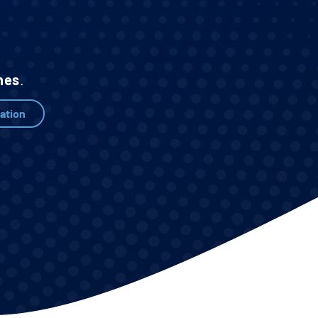
hes
.
ration